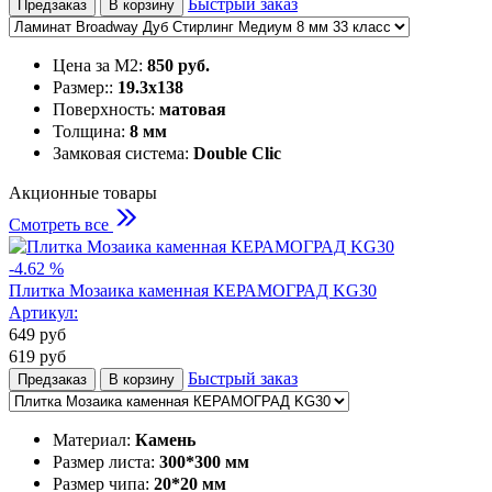
Быстрый заказ
Предзаказ
В корзину
Цена за М2:
850 руб.
Размер::
19.3х138
Поверхность:
матовая
Толщина:
8 мм
Замковая система:
Double Clic
Акционные товары
Смотреть все
-4.62 %
Плитка Мозаика каменная КЕРАМОГРАД KG30
Артикул:
649
руб
619
руб
Быстрый заказ
Предзаказ
В корзину
Материал:
Камень
Размер листа:
300*300 мм
Размер чипа:
20*20 мм