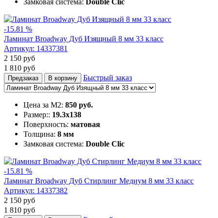
Замковая система:
Double Clic
-15.81 %
Ламинат Broadway Дуб Изящный 8 мм 33 класс
Артикул:
14337381
2 150
руб
1 810
руб
Быстрый заказ
Предзаказ
В корзину
Цена за М2:
850 руб.
Размер::
19.3х138
Поверхность:
матовая
Толщина:
8 мм
Замковая система:
Double Clic
-15.81 %
Ламинат Broadway Дуб Стирлинг Медиум 8 мм 33 класс
Артикул:
14337382
2 150
руб
1 810
руб