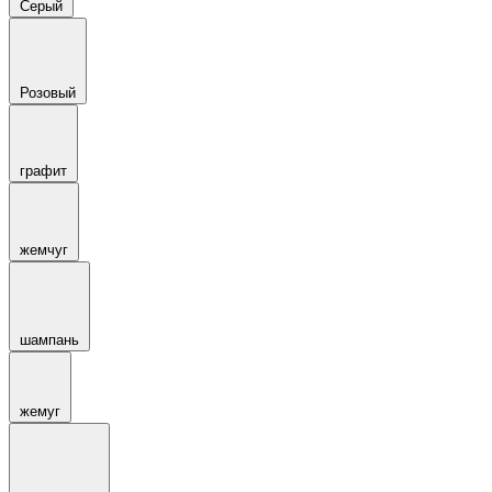
Серый
Розовый
графит
жемчуг
шампань
жемуг