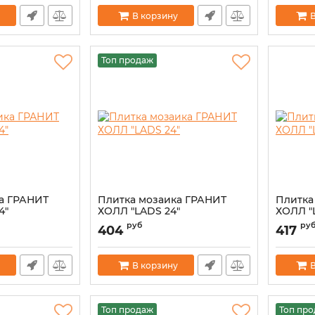
В корзину
В
Топ продаж
а ГРАНИТ
Плитка мозаика ГРАНИТ
Плитка
4"
ХОЛЛ "LADS 24"
ХОЛЛ "
руб
ру
404
417
В корзину
В
Топ продаж
Топ пр