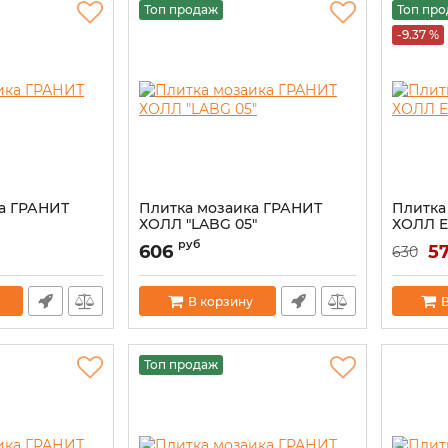
Топ продаж
Топ пр
-9.37 %
а ГРАНИТ
Плитка мозаика ГРАНИТ
Плитка
ХОЛЛ "LABG 05"
ХОЛЛ E
руб
606
57
630
В корзину
В
Топ продаж