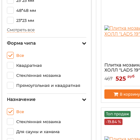
25*25 мм
48*48 мм
23*23 мм
Смотреть все
Форма чипа
Все
Плитка мозаик
Квадратная
ХОЛЛ "LADS 19"
Стеклянная мозаика
руб
525
467
Прямоугольная и квадратная
В корзину
Назначение
Все
Топ продаж
Стеклянная мозаика
-19.84 %
Для сауны и хамама