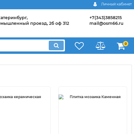
Смотреть все
Личный кабинет
Екатеринбург,
+7(343)3858215
мышленный проезд, 2б оф 312
mail@osm66.ru
0