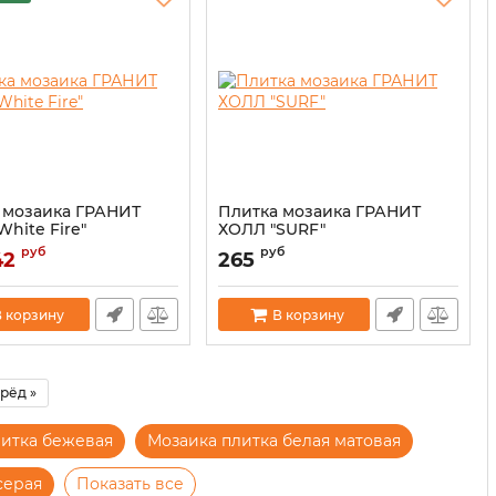
 мозаика ГРАНИТ
Плитка мозаика ГРАНИТ
hite Fire"
ХОЛЛ "SURF"
руб
руб
42
265
 корзину
В корзину
рёд »
литка бежевая
Мозаика плитка белая матовая
серая
Показать все