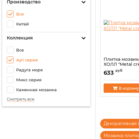
Производство
Все
Китай
Коллекция
Все
Плитка мозаик
Арт серия
ХОЛЛ "Metal c
Радуга моря
руб
633
Микс серия
В корзину
Каменная мозаика
Смотреть все
Декоративная 
Мозаика плитк