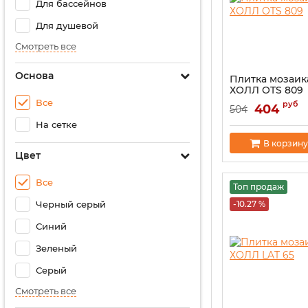
Для бассейнов
Для душевой
Смотреть все
Основа
Плитка мозаик
ХОЛЛ OTS 809
Все
руб
404
504
На сетке
В корзину
Цвет
Все
Топ продаж
Черный серый
-10.27 %
Синий
Зеленый
Серый
Смотреть все