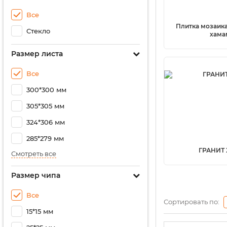
Все
Плитка мозаика
Стекло
хама
Размер листа
Все
300*300 мм
305*305 мм
324*306 мм
285*279 мм
ГРАНИТ
Смотреть все
Размер чипа
Все
Сортировать по:
15*15 мм