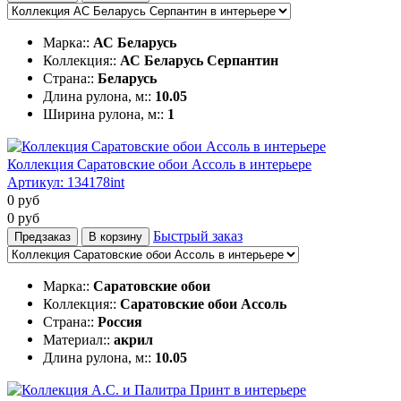
Марка::
АС Беларусь
Коллекция::
АС Беларусь Серпантин
Страна::
Беларусь
Длина рулона, м::
10.05
Ширина рулона, м::
1
Коллекция Саратовские обои Ассоль в интерьере
Артикул:
134178int
0
руб
0
руб
Быстрый заказ
Предзаказ
В корзину
Марка::
Саратовские обои
Коллекция::
Саратовские обои Ассоль
Страна::
Россия
Материал::
акрил
Длина рулона, м::
10.05