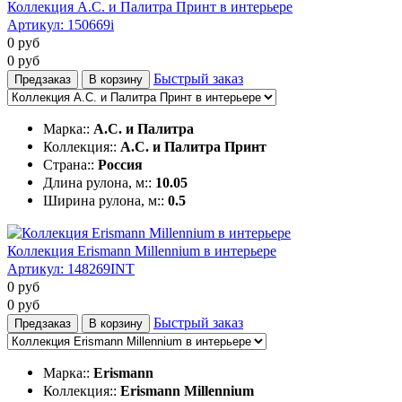
Коллекция А.С. и Палитра Принт в интерьере
Артикул:
150669i
0
руб
0
руб
Быстрый заказ
Предзаказ
В корзину
Марка::
А.С. и Палитра
Коллекция::
А.С. и Палитра Принт
Страна::
Россия
Длина рулона, м::
10.05
Ширина рулона, м::
0.5
Коллекция Erismann Millennium в интерьере
Артикул:
148269INT
0
руб
0
руб
Быстрый заказ
Предзаказ
В корзину
Марка::
Erismann
Коллекция::
Erismann Millennium