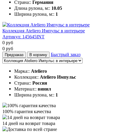
Страна::
Германия
Длина рулона, м::
10.05
Ширина рулона, м::
1
Коллекция Ateliero Импульс в интерьере
Артикул:
145645INT
0
руб
0
руб
Быстрый заказ
Предзаказ
В корзину
Марка::
Ateliero
Коллекция::
Ateliero Импульс
Страна::
Россия
Материал::
винил
Ширина рулона, м::
1
100% гарантия качества
14 дней на возврат товара