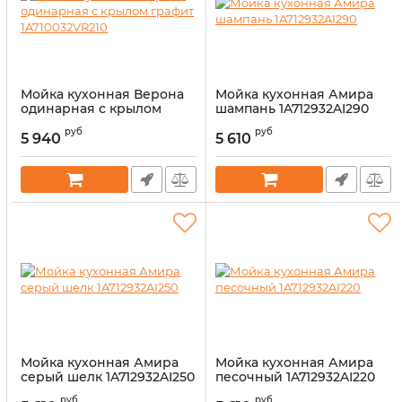
Мойка кухонная Верона
Мойка кухонная Амира
одинарная с крылом
шампань 1A712932AI290
графит 1A710032VR210
Артикул:
14327743
руб
руб
5 940
5 610
Артикул:
14327744
Мойка кухонная Амира
Мойка кухонная Амира
серый шелк 1A712932AI250
песочный 1A712932AI220
Артикул:
14327742
Артикул:
14327741
руб
руб