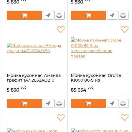
5 830
5 830
Мойка кухонная Аманда
Мойка кухонная Grohe
графит 1A712832AD210
K1000 80-S из
нержавеющей стали,
Артикул:
14327668
руб
руб
правая
5 830
85 654
Артикул:
14326610