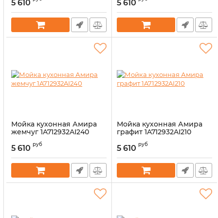
5 610
5 610
Мойка кухонная Амира
Мойка кухонная Амира
жемчуг 1A712932AI240
графит 1A712932AI210
Артикул:
14327740
Артикул:
14327739
руб
руб
5 610
5 610