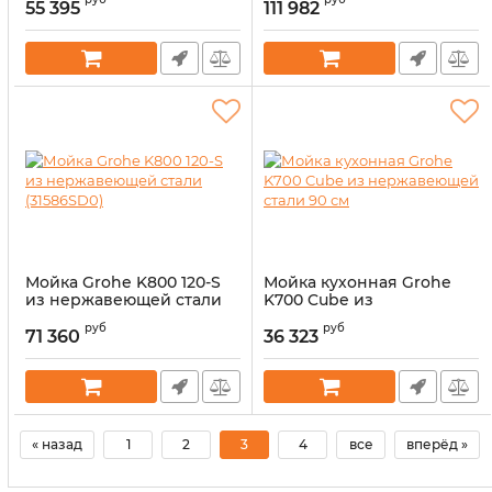
55 395
111 982
Артикул:
14326659
Артикул:
14326658
Мойка Grohe K800 120-S
Мойка кухонная Grohe
из нержавеющей стали
K700 Cube из
(31586SD0)
нержавеющей стали 90
руб
руб
см
71 360
36 323
Артикул:
14326657
Артикул:
14326608
« назад
1
2
3
4
все
вперёд »