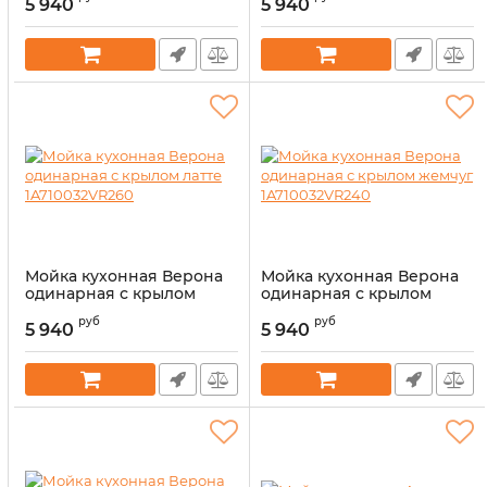
5 940
5 940
Артикул:
14327748
Артикул:
14327747
Мойка кухонная Верона
Мойка кухонная Верона
одинарная с крылом
одинарная с крылом
латте 1A710032VR260
жемчуг 1A710032VR240
руб
руб
5 940
5 940
Артикул:
14327746
Артикул:
14327745