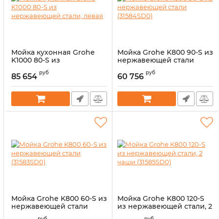
Мойка кухонная Grohe
Мойка Grohe K800 90-S из
K1000 80-S из
нержавеющей стали
нержавеющей стали,
(31584SD0)
руб
руб
левая
85 654
60 756
Артикул:
14326660
Артикул:
14326609
Мойка Grohe K800 60-S из
Мойка Grohe K800 120-S
нержавеющей стали
из нержавеющей стали, 2
(31583SD0)
чаши (31585SD0)
руб
руб